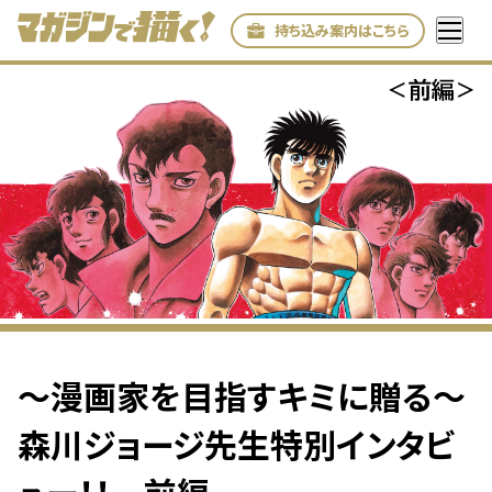
持ち込み案内はこちら
〜漫画家を目指すキミに贈る〜
森川ジョージ先生特別インタビ
ュー！！ 前編