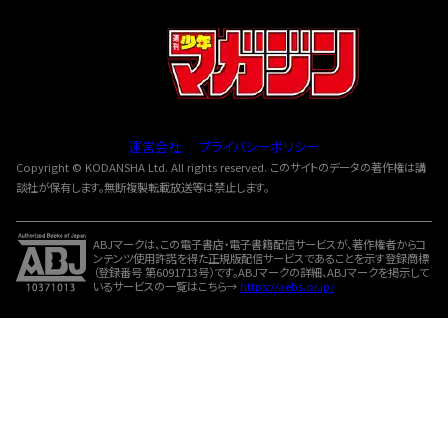
運営会社
プライバシーポリシー
Copyright © KODANSHA Ltd. All rights reserved. このサイトのデータの著作権は講
談社が保有します。無断複製転載放送等は禁止します。
ABJマークは、この電子書店・電子書籍配信サービスが、著作権者からコ
ンテンツ使用許諾を得た正規版配信サービスであることを示す登録商標
（登録番号 第6091713号）です。ABJマークの詳細、ABJマークを掲示して
いるサービスの一覧はこちら→
https://aebs.or.jp/