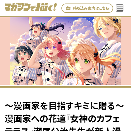
持ち込み案内はこちら
〜漫画家を目指すキミに贈る〜
漫画家への花道『女神のカフェ
テラス』瀬尾公治先生が新人漫